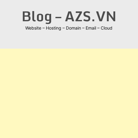
Skip
Blog – AZS.VN
to
content
Website – Hosting – Domain – Email – Cloud