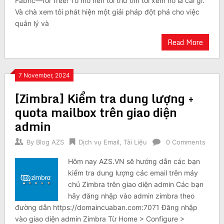
Fabric—for free! Tò mò nên tôi thử tìm tòi xem nó là cái gì.
Và chà xem tôi phát hiện một giải pháp đột phá cho việc
quản lý và
Read More
7 November, 2024
[Zimbra] Kiểm tra dung lượng +
quota mailbox trên giao diện
admin
By
Blog AZS
Dịch vụ Email
,
Tài Liệu
0 Comments
Hôm nay AZS.VN sẽ hướng dẫn các bạn
kiểm tra dung lượng các email trên máy
chủ Zimbra trên giao diện admin Các bạn
hãy đăng nhập vào admin zimbra theo
đường dẫn https://domaincuaban.com:7071 Đăng nhập
vào giao diện admin Zimbra Từ Home > Configure >