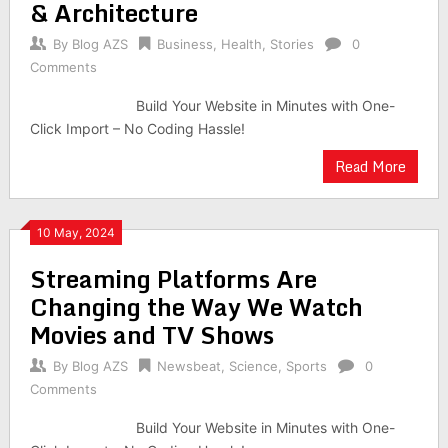
& Architecture
By
Blog AZS
Business
,
Health
,
Stories
0
Comments
Build Your Website in Minutes with One-
Click Import – No Coding Hassle!
Read More
10 May, 2024
Streaming Platforms Are
Changing the Way We Watch
Movies and TV Shows
By
Blog AZS
Newsbeat
,
Science
,
Sports
0
Comments
Build Your Website in Minutes with One-