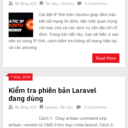
By
Blog AZS
Tài Liệu
,
Ubuntu
0 Comments
Cài đặt IP tĩnh trên Ubuntu giúp đảm bảo
kết nối mạng ổn định, đặc biệt quan trọng
với máy chủ và các dịch vụ cần địa chỉ cố
định. Trong bài viết này, bạn sẽ hiểu vì sao
nên sử dụng IP tĩnh, cách kiểm tra thông số mạng hiện tại
và các phương
Read More
7 May, 2026
Kiểm tra phiên bản Laravel
đang dùng
By
Blog AZS
Laravel
,
Tài Liệu
0 Comments
Cách 1: Chạy artisan command php
artisan –version từ CMD ở thư mục chứa laravel. Cách 2: