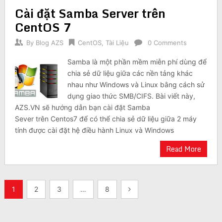
Cài đặt Samba Server trên
CentOS 7
By
Blog AZS
CentOS
,
Tài Liệu
0 Comments
Samba là một phần mềm miễn phí dùng để
chia sẻ dữ liệu giữa các nền tảng khác
nhau như Windows và Linux bằng cách sử
dụng giao thức SMB/CIFS. Bài viết này,
AZS.VN sẽ hướng dẫn bạn cài đặt Samba
Sever trên Centos7 để có thể chia sẻ dữ liệu giữa 2 máy
tính được cài đặt hệ điều hành Linux và Windows
Read More
Posts
1
2
3
…
8
pagination