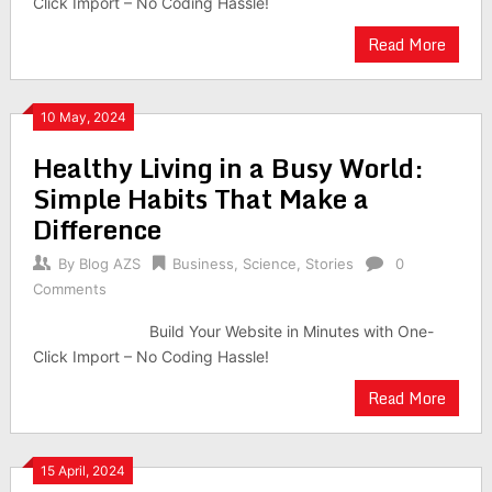
Click Import – No Coding Hassle!
Read More
10 May, 2024
Healthy Living in a Busy World:
Simple Habits That Make a
Difference
By
Blog AZS
Business
,
Science
,
Stories
0
Comments
Build Your Website in Minutes with One-
Click Import – No Coding Hassle!
Read More
15 April, 2024