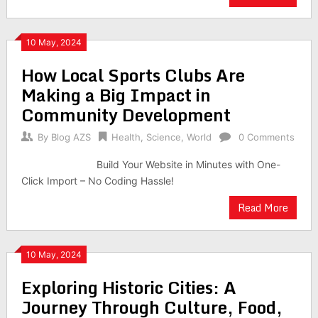
10 May, 2024
How Local Sports Clubs Are
Making a Big Impact in
Community Development
By
Blog AZS
Health
,
Science
,
World
0 Comments
Build Your Website in Minutes with One-
Click Import – No Coding Hassle!
Read More
10 May, 2024
Exploring Historic Cities: A
Journey Through Culture, Food,