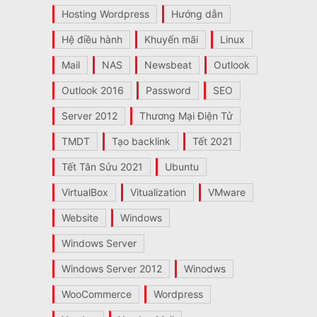
Hosting Wordpress
Hướng dẫn
Hệ điều hành
Khuyến mãi
Linux
Mail
NAS
Newsbeat
Outlook
Outlook 2016
Password
SEO
Server 2012
Thương Mại Điện Tử
TMDT
Tạo backlink
Tết 2021
Tết Tân Sửu 2021
Ubuntu
VirtualBox
Vitualization
VMware
Website
Windows
Windows Server
Windows Server 2012
Winodws
WooCommerce
Wordpress