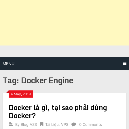
MENU
Tag:
Docker Engine
4 May, 2019
Docker là gì, tại sao phải dùng
Docker?
By
Blog AZS
Tài Liệu
,
VPS
0 Comments