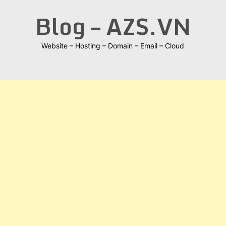
Skip
Blog – AZS.VN
to
content
Website – Hosting – Domain – Email – Cloud