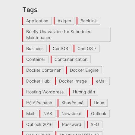
Tags
Application
Axigen
Backlink
Briefly Unavailable for Scheduled
Maintenance
Business
CentOS
CentOS 7
Container
Containerlication
Docker Container
Docker Engine
Docker Hub
Docker Image
eMail
Hosting Wordpress
Hướng dẫn
Hệ điều hành
Khuyến mãi
Linux
Mail
NAS
Newsbeat
Outlook
Outlook 2016
Password
SEO