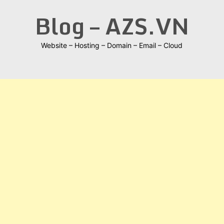
Skip
Blog – AZS.VN
to
content
Website – Hosting – Domain – Email – Cloud