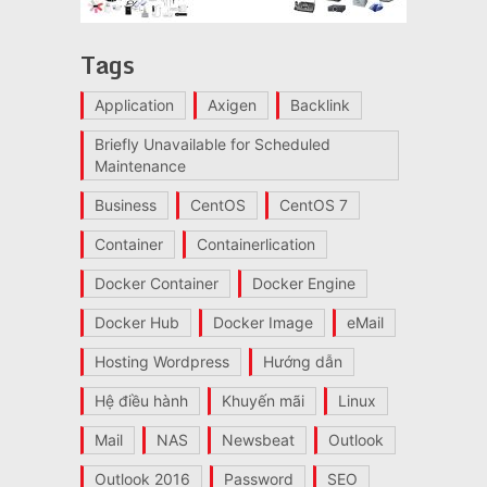
Tags
Application
Axigen
Backlink
Briefly Unavailable for Scheduled
Maintenance
Business
CentOS
CentOS 7
Container
Containerlication
Docker Container
Docker Engine
Docker Hub
Docker Image
eMail
Hosting Wordpress
Hướng dẫn
Hệ điều hành
Khuyến mãi
Linux
Mail
NAS
Newsbeat
Outlook
Outlook 2016
Password
SEO