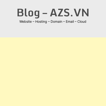
Skip
Blog – AZS.VN
to
content
Website – Hosting – Domain – Email – Cloud