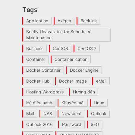
Tags
Application
Axigen
Backlink
Briefly Unavailable for Scheduled
Maintenance
Business
CentOS
CentOS 7
Container
Containerlication
Docker Container
Docker Engine
Docker Hub
Docker Image
eMail
Hosting Wordpress
Hướng dẫn
Hệ điều hành
Khuyến mãi
Linux
Mail
NAS
Newsbeat
Outlook
Outlook 2016
Password
SEO