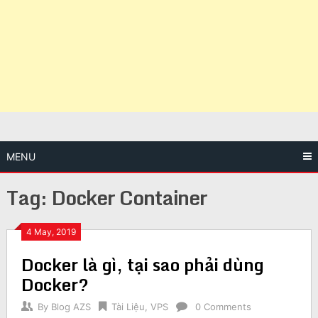
MENU
Tag:
Docker Container
4 May, 2019
Docker là gì, tại sao phải dùng
Docker?
By
Blog AZS
Tài Liệu
,
VPS
0 Comments