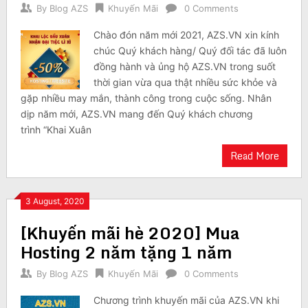
By
Blog AZS
Khuyến Mãi
0 Comments
Chào đón năm mới 2021, AZS.VN xin kính
chúc Quý khách hàng/ Quý đối tác đã luôn
đồng hành và ủng hộ AZS.VN trong suốt
thời gian vừa qua thật nhiều sức khỏe và
gặp nhiều may mắn, thành công trong cuộc sống. Nhân
dịp năm mới, AZS.VN mang đến Quý khách chương
trình “Khai Xuân
Read More
3 August, 2020
[Khuyến mãi hè 2020] Mua
Hosting 2 năm tặng 1 năm
By
Blog AZS
Khuyến Mãi
0 Comments
Chương trình khuyến mãi của AZS.VN khi