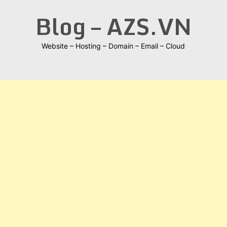
Skip
Blog – AZS.VN
to
content
Website – Hosting – Domain – Email – Cloud