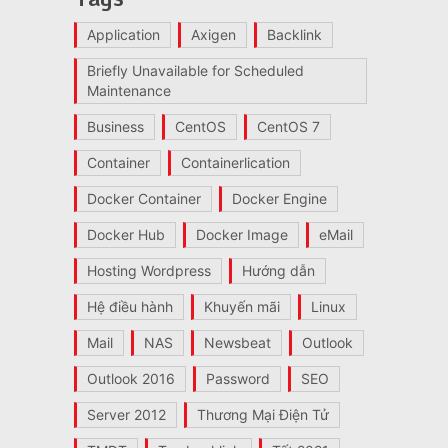
Application
Axigen
Backlink
Briefly Unavailable for Scheduled
Maintenance
Business
CentOS
CentOS 7
Container
Containerlication
Docker Container
Docker Engine
Docker Hub
Docker Image
eMail
Hosting Wordpress
Hướng dẫn
Hệ điều hành
Khuyến mãi
Linux
Mail
NAS
Newsbeat
Outlook
Outlook 2016
Password
SEO
Server 2012
Thương Mại Điện Tử