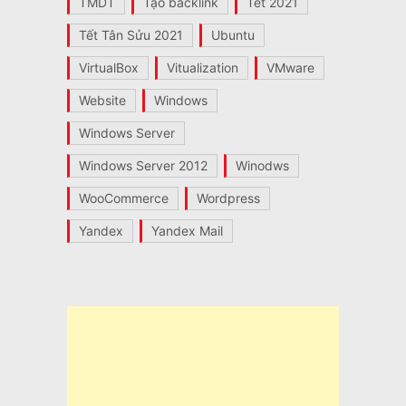
TMDT
Tạo backlink
Tết 2021
Tết Tân Sửu 2021
Ubuntu
VirtualBox
Vitualization
VMware
Website
Windows
Windows Server
Windows Server 2012
Winodws
WooCommerce
Wordpress
Yandex
Yandex Mail