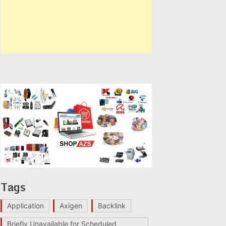
Tags
Application
Axigen
Backlink
Briefly Unavailable for Scheduled