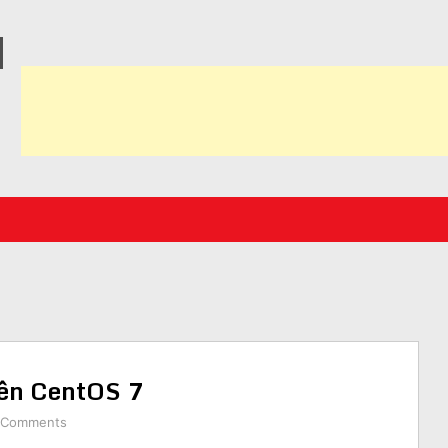
N
rên CentOS 7
 Comments