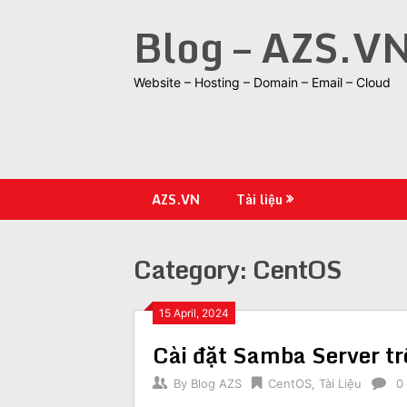
Skip
Blog – AZS.V
to
content
Website – Hosting – Domain – Email – Cloud
AZS.VN
Tài liệu
Category:
CentOS
15 April, 2024
Cài đặt Samba Server t
By
Blog AZS
CentOS
,
Tài Liệu
0