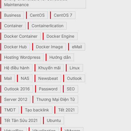
Maintenance
Business
CentOS
CentOS 7
Container
Containerlication
Docker Container
Docker Engine
Docker Hub
Docker Image
eMail
Hosting Wordpress
Hướng dẫn
Hệ điều hành
Khuyến mãi
Linux
Mail
NAS
Newsbeat
Outlook
Outlook 2016
Password
SEO
Server 2012
Thương Mại Điện Tử
TMDT
Tạo backlink
Tết 2021
Tết Tân Sửu 2021
Ubuntu
VirtualBox
Vitualization
VMware