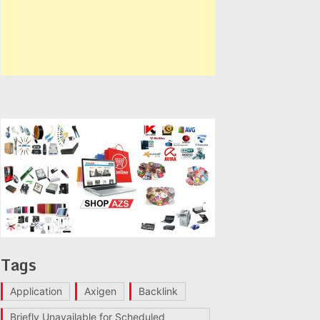
Tags
Application
Axigen
Backlink
Briefly Unavailable for Scheduled