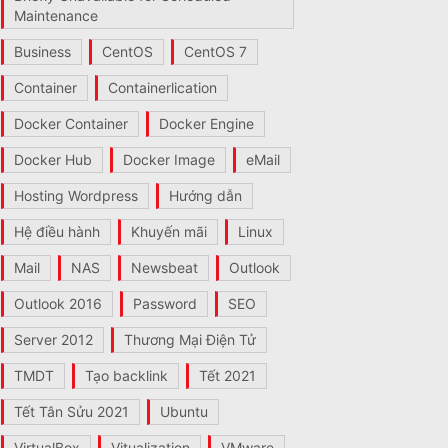
Maintenance
Business
CentOS
CentOS 7
Container
Containerlication
Docker Container
Docker Engine
Docker Hub
Docker Image
eMail
Hosting Wordpress
Hướng dẫn
Hệ điều hành
Khuyến mãi
Linux
Mail
NAS
Newsbeat
Outlook
Outlook 2016
Password
SEO
Server 2012
Thương Mại Điện Tử
TMDT
Tạo backlink
Tết 2021
Tết Tân Sửu 2021
Ubuntu
VirtualBox
Vitualization
VMware