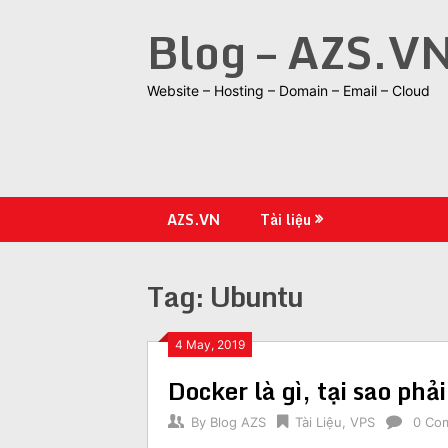
Skip
Blog – AZS.V
to
content
Website – Hosting – Domain – Email – Cloud
AZS.VN
Tài liệu
Tag:
Ubuntu
4 May, 2019
Docker là gì, tại sao ph
By
Blog AZS
Tài Liệu
,
VPS
0 Co