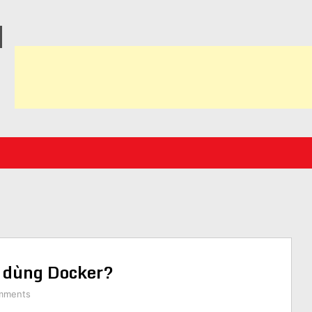
N
ải dùng Docker?
mments