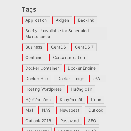
Tags
Application
Axigen
Backlink
Briefly Unavailable for Scheduled
Maintenance
Business
CentOS
CentOS 7
Container
Containerlication
Docker Container
Docker Engine
Docker Hub
Docker Image
eMail
Hosting Wordpress
Hướng dẫn
Hệ điều hành
Khuyến mãi
Linux
Mail
NAS
Newsbeat
Outlook
Outlook 2016
Password
SEO