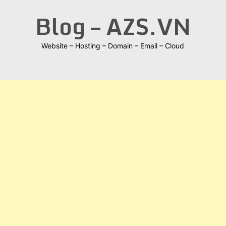
Skip
Blog – AZS.VN
to
content
Website – Hosting – Domain – Email – Cloud