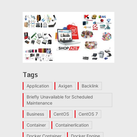
Tags
Application
Axigen
Backlink
Briefly Unavailable for Scheduled
Maintenance
Business
CentOS
CentOS 7
Container
Containerlication
Docker Container
Docker Engine