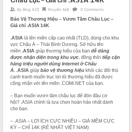
By
Blog AZS
Khuyến Mãi
0 Comments
Bảo Vệ Thương Hiệu – Vươn Tầm Châu Lục –
Giá chỉ .ASIA 14K
.ASIA
là tên miền cấp cao nhất (TLD), dùng cho khu
vực Châu Á – Thái Bình Dương. Sở hữu tên
miền
.ASIA
giúp thương hiệu của bạn
dễ dàng
được nhận diện trong khu vực
, đồng thời
tiếp cận
hàng triệu người dùng Internet ở Châu
Á.
.ASIA
giúp
bảo vệ thương hiệu
khỏi các đối thủ
cạnh tranh muốn trục lợi từ thương hiệu đã được
công nhận với tên miền .COM/.NET của bạn.
– Bạn muốn vươn tầm châu lục để đón đầu cơ
hội? .ASIA chính là lựa chọn hoàn hảo nhất dành
cho bạn.
– .ASIA – LỢI ÍCH CỰC NHIỀU – GIÁ MỀM CỰC
KỲ – CHỈ 14K (RẺ NHẤT VIỆT NAM)