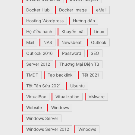
Docker Hub
Docker Image
eMail
Hosting Wordpress
Hướng dẫn
Hệ điều hành
Khuyến mãi
Linux
Mail
NAS
Newsbeat
Outlook
Outlook 2016
Password
SEO
Server 2012
Thương Mại Điện Tử
TMDT
Tạo backlink
Tết 2021
Tết Tân Sửu 2021
Ubuntu
VirtualBox
Vitualization
VMware
Website
Windows
Windows Server
Windows Server 2012
Winodws