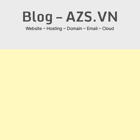
Skip
Blog – AZS.VN
to
content
Website – Hosting – Domain – Email – Cloud