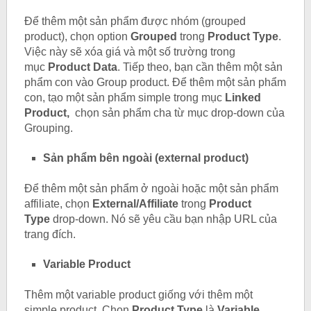
Để thêm một sản phẩm được nhóm (grouped
product), chọn option
Grouped
trong
Product Type
.
Việc này sẽ xóa giá và một số trường trong
mục
Product Data
. Tiếp theo, bạn cần thêm một sản
phẩm con vào Group product. Để thêm một sản phẩm
con, tạo một sản phẩm simple trong mục
Linked
Product,
chọn sản phẩm cha từ mục drop-down của
Grouping.
Sản phẩm bên ngoài (external product)
Để thêm một sản phẩm ở ngoài hoặc một sản phẩm
affiliate, chọn
External/Affiliate
trong
Product
Type
drop-down. Nó sẽ yêu cầu bạn nhập URL của
trang đích.
Variable Product
Thêm một variable product giống với thêm một
simple product. Chọn
Product Type
là
Variable
.