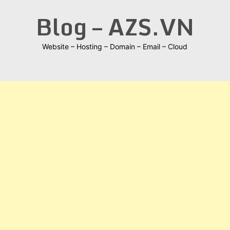
Skip
Blog – AZS.VN
to
content
Website – Hosting – Domain – Email – Cloud