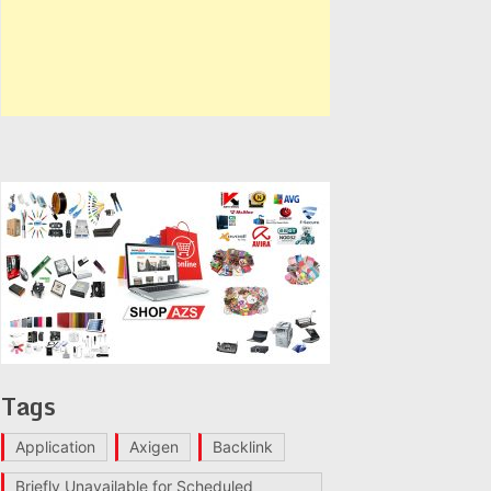
Tags
Application
Axigen
Backlink
Briefly Unavailable for Scheduled