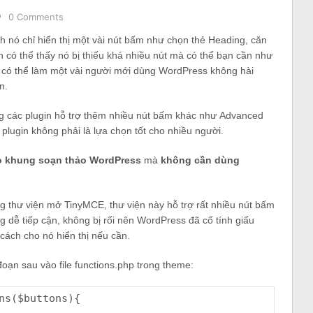
0 Comments
nó chỉ hiển thị một vài nút bấm như chọn thẻ Heading, căn
n có thể thấy nó bị thiếu khá nhiều nút mà có thể bạn cần như
 có thể làm một vài người mới dùng WordPress không hài
n.
ng các plugin hỗ trợ thêm nhiều nút bấm khác như Advanced
plugin không phải là lựa chọn tốt cho nhiều người.
o khung soạn thảo WordPress
mà
không cần dùng
 thư viện mở TinyMCE, thư viện này hỗ trợ rất nhiều nút bấm
 dễ tiếp cận, không bị rối nên WordPress đã cố tính giấu
 cách cho nó hiển thị nếu cần.
đoạn sau vào file functions.php trong theme:
ns(
$buttons
){