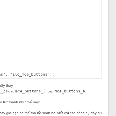
,
,
ns"
,
"ilc_mce_buttons"
);
hãy thay
s_2
mce_buttons_3
mce_buttons_4
hoặc
hoặc
.
o trở thành như thế này:
ây giờ bạn có thể tha hồ soạn bài viết với các công cụ đầy đủ