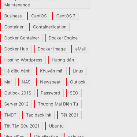
Maintenance
Business
CentOS
CentOS 7
Container
Containerlication
Docker Container
Docker Engine
Docker Hub
Docker Image
eMail
Hosting Wordpress
Hướng dẫn
Hệ điều hành
Khuyến mãi
Linux
Mail
NAS
Newsbeat
Outlook
Outlook 2016
Password
SEO
Server 2012
Thương Mại Điện Tử
TMDT
Tạo backlink
Tết 2021
Tết Tân Sửu 2021
Ubuntu
VirtualBox
Vitualization
VMware