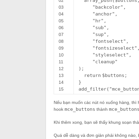
array_push
(
$buttons
02
"backcolor"
,
03
"anchor"
,
04
"hr"
,
05
"sub"
,
06
"sup"
,
07
"fontselect"
,
08
"fontsizeselect"
09
"styleselect"
,
10
"cleanup"
11
);
12
return
$buttons
;
13
}
14
add_filter(
"mce_butto
15
Nếu bạn muốn các nút nó xuống hàng, thì 
mce_buttons
mce_button
hook
thành
Khi thêm xong, bạn sẽ thấy khung soạn thả
Quá dễ dàng và đơn giản phải không nào, b