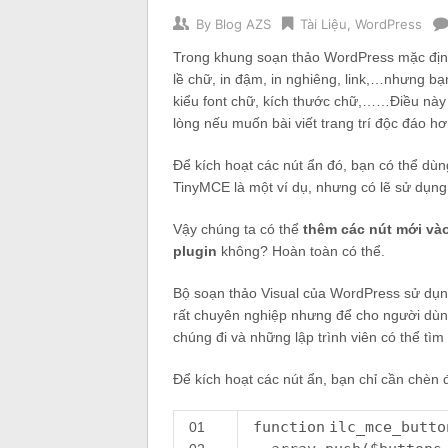
By
Blog AZS
Tài Liệu
,
WordPress
Trong khung soạn thảo WordPress mặc định 
lề chữ, in đậm, in nghiêng, link,…nhưng bạ
kiểu font chữ, kích thước chữ,……Điều này
lòng nếu muốn bài viết trang trí độc đáo hơ
Để kích hoạt các nút ẩn đó, bạn có thể dù
TinyMCE là một ví dụ, nhưng có lẽ sử dụng 
Vậy chúng ta có thể
thêm các nút mới và
plugin
không? Hoàn toàn có thể.
Bộ soạn thảo Visual của WordPress sử dụng
rất chuyên nghiệp nhưng để cho người dùng
chúng đi và những lập trình viên có thể tìm
Để kích hoạt các nút ẩn, bạn chỉ cần chèn 
function
ilc_mce_butto
01