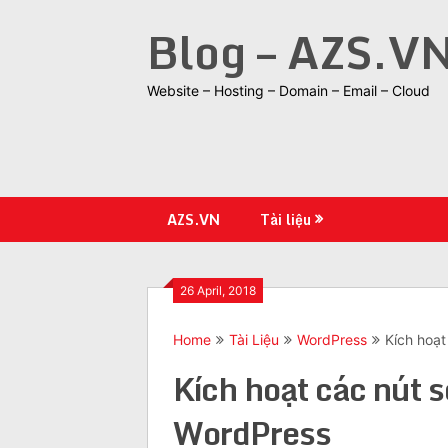
Skip
Blog – AZS.V
to
content
Website – Hosting – Domain – Email – Cloud
AZS.VN
Tài liệu
26 April, 2018
Home
Tài Liệu
WordPress
Kích hoạt
Kích hoạt các nút s
WordPress