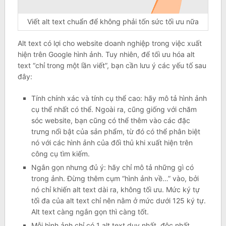
Viết alt text chuẩn để không phải tốn sức tối ưu nữa
Alt text có lợi cho website doanh nghiệp trong việc xuất
hiện trên Google hình ảnh. Tuy nhiên, để tối ưu hóa alt
text “chỉ trong một lần viết”, bạn cần lưu ý các yếu tố sau
đây:
Tính chính xác và tính cụ thể cao: hãy mô tả hình ảnh
cụ thể nhất có thể. Ngoài ra, cũng giống với chăm
sóc website, bạn cũng có thể thêm vào các đặc
trưng nổi bật của sản phẩm, từ đó có thể phân biệt
nó với các hình ảnh của đối thủ khi xuất hiện trên
công cụ tìm kiếm.
Ngắn gọn nhưng đủ ý: hãy chỉ mô tả những gì có
trong ảnh. Đừng thêm cụm “hình ảnh về…” vào, bởi
nó chỉ khiến alt text dài ra, không tối ưu. Mức ký tự
tối đa của alt text chỉ nên nằm ở mức dưới 125 ký tự.
Alt text càng ngắn gọn thì càng tốt.
Mỗi hình ảnh chỉ có 1 alt text duy nhất, độc nhất,