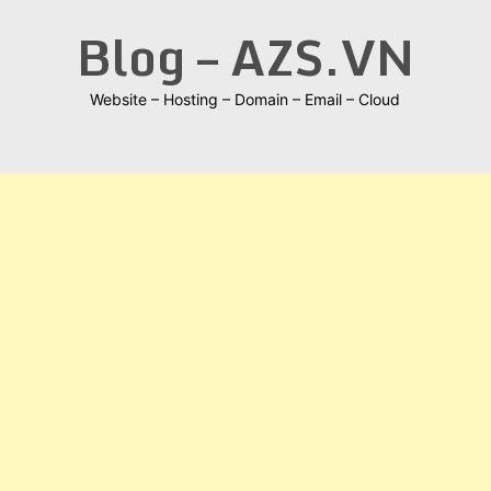
Skip
Blog – AZS.VN
to
content
Website – Hosting – Domain – Email – Cloud