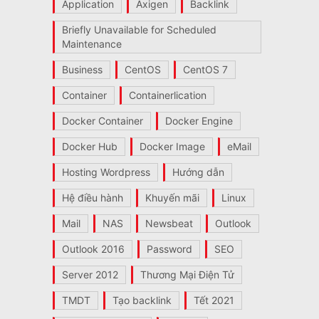
Application
Axigen
Backlink
Briefly Unavailable for Scheduled
Maintenance
Business
CentOS
CentOS 7
Container
Containerlication
Docker Container
Docker Engine
Docker Hub
Docker Image
eMail
Hosting Wordpress
Hướng dẫn
Hệ điều hành
Khuyến mãi
Linux
Mail
NAS
Newsbeat
Outlook
Outlook 2016
Password
SEO
Server 2012
Thương Mại Điện Tử
TMDT
Tạo backlink
Tết 2021