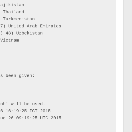
ajikistan

 Thailand

 Turkmenistan

7) United Arab Emirates

) 48) Uzbekistan

Vietnam

s been given:

nh' will be used.

6 16:19:25 ICT 2015.

ug 26 09:19:25 UTC 2015.


