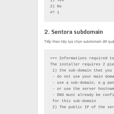
1) Yes

2) No

#? 1
2. Sentora subdomain
Tiếp theo hãy lựa chọn subdomain để quả
=== Informations required to
The installer requires 2 pie
 1) the sub-domain that you 
 - do not use your main doma
 - use a sub-domain, e.g pan
 - or use the server hostnam
 - DNS must already be confi
 for this sub-domain

 2) The public IP of the ser