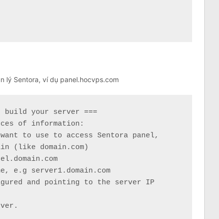
n lý Sentora, ví dụ panel.hocvps.com
 build your server ===

ces of information:

want to use to access Sentora panel,

in (like domain.com)

el.domain.com

e, e.g server1.domain.com

gured and pointing to the server IP

ver.
