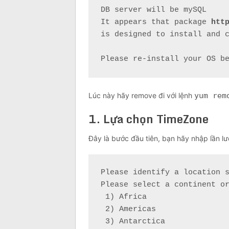
DB server will be mySQL

It appears that package 
htt
is designed to install and c
Please re-install your OS b
Lúc này hãy remove đi với lệnh
yum rem
1. Lựa chọn TimeZone
Đây là bước đầu tiên, bạn hãy nhập lần lư
Please identify a location s
Please select a continent or
 1) Africa

 2) Americas

 3) Antarctica
