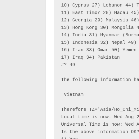
10) Cyprus 27) Lebanon 44) T
11) East Timor 28) Macau 45)
12) Georgia 29) Malaysia 46)
13) Hong Kong 30) Mongolia 4
14) India 31) Myanmar (Burma
15) Indonesia 32) Nepal 49) 
16) Iran 33) Oman 50) Yemen

17) Iraq 34) Pakistan

#? 49

The following information ha
 Vietnam

Therefore TZ='Asia/Ho_Chi_Mi
Local time is now: Wed Aug 2
Universal Time is now: Wed A
Is the above information OK?