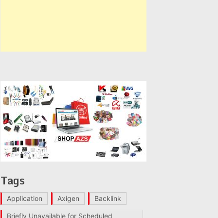
Tags
Application
Axigen
Backlink
Briefly Unavailable for Scheduled