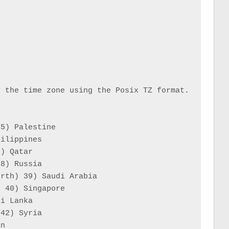
 the time zone using the Posix TZ format.

5) Palestine

ilippines

) Qatar

8) Russia

rth) 39) Saudi Arabia

 40) Singapore

i Lanka

42) Syria

n
