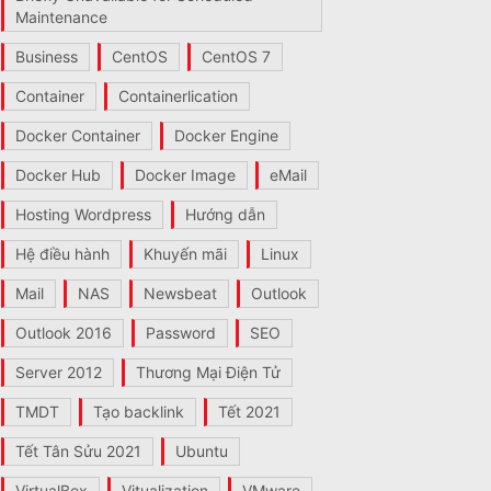
Maintenance
Business
CentOS
CentOS 7
Container
Containerlication
Docker Container
Docker Engine
Docker Hub
Docker Image
eMail
Hosting Wordpress
Hướng dẫn
Hệ điều hành
Khuyến mãi
Linux
Mail
NAS
Newsbeat
Outlook
Outlook 2016
Password
SEO
Server 2012
Thương Mại Điện Tử
TMDT
Tạo backlink
Tết 2021
Tết Tân Sửu 2021
Ubuntu
VirtualBox
Vitualization
VMware