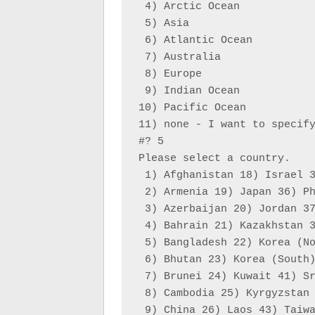
 4) Arctic Ocean

 5) Asia

 6) Atlantic Ocean

 7) Australia

 8) Europe

 9) Indian Ocean

10) Pacific Ocean

11) none - I want to specify
#? 5

Please select a country.

 1) Afghanistan 18) Israel 3
 2) Armenia 19) Japan 36) Ph
 3) Azerbaijan 20) Jordan 37
 4) Bahrain 21) Kazakhstan 3
 5) Bangladesh 22) Korea (No
 6) Bhutan 23) Korea (South)
 7) Brunei 24) Kuwait 41) Sr
 8) Cambodia 25) Kyrgyzstan 
 9) China 26) Laos 43) Taiwa