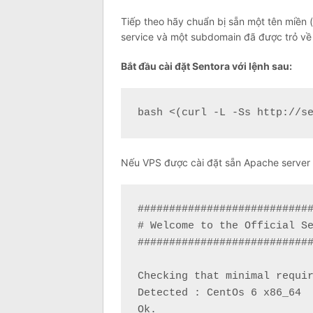
Tiếp theo hãy chuẩn bị sẵn một tên miền 
service và một subdomain đã được trỏ về 
Bắt đầu cài đặt Sentora với lệnh sau:
bash <(curl -L -Ss http://s
Nếu VPS được cài đặt sẵn Apache server h
############################
# Welcome to the Official Se
############################
Checking that minimal requir
Detected : CentOs 6 x86_64

Ok.
