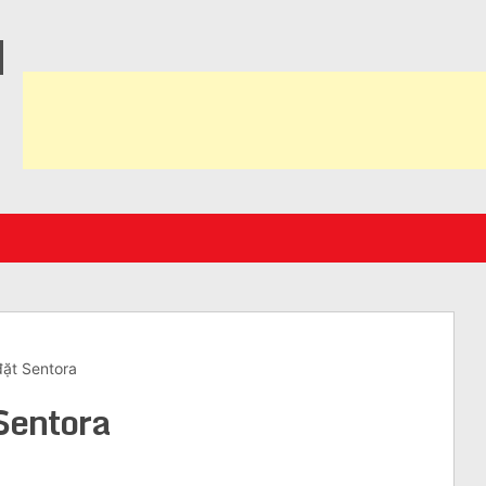
N
đặt Sentora
Sentora