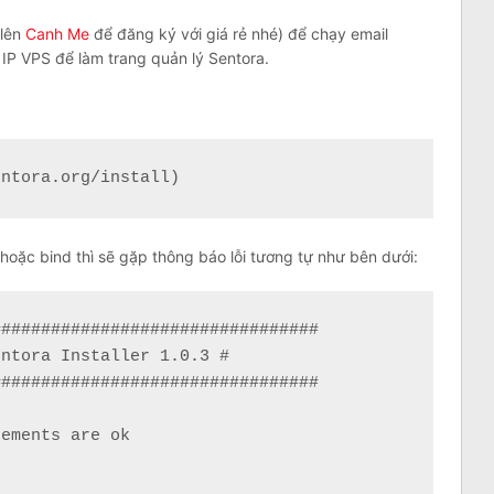
(lên
Canh Me
để đăng ký với giá rẻ nhé) để chạy email
IP VPS để làm trang quản lý Sentora.
entora.org/install)
oặc bind thì sẽ gặp thông báo lỗi tương tự như bên dưới:
################################

ntora Installer 1.0.3 #

################################

ements are ok
