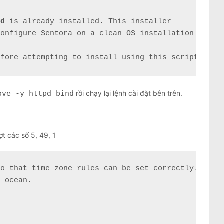
pd
 is already installed. This installer

onfigure Sentora on a clean OS installation only!

efore attempting to install using this script.
ove -y httpd bind
rồi chạy lại lệnh cài đặt bên trên.
ợt các số 5, 49, 1
o that time zone rules can be set correctly.

 ocean.
