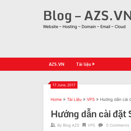
Skip
Blog – AZS.V
to
content
Website – Hosting – Domain – Email – Cloud
AZS.VN
Tài liệu
17 June, 2017
Home
Tài Liệu
VPS
Hướng dẫn cài 
Hướng dẫn cài đặt 
By
Blog AZS
VPS
0 Comments