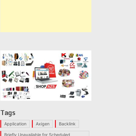
Tags
Application
Axigen
Backlink
Briefly Unavailable for Scheduled