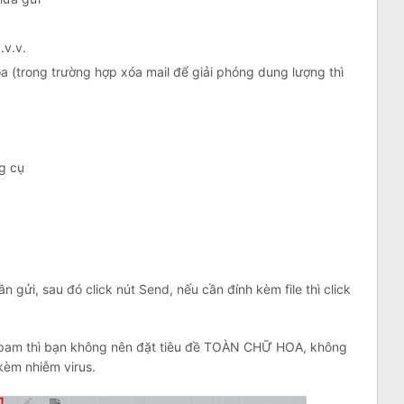
.v.v.
a (trong trường hợp xóa mail để giải phóng dung lượng thì
ng cụ
n gửi, sau đó click nút Send, nếu cần đính kèm file thì click
 spam thì bạn không nên đặt tiêu đề TOÀN CHỮ HOA, không
kèm nhiễm virus.