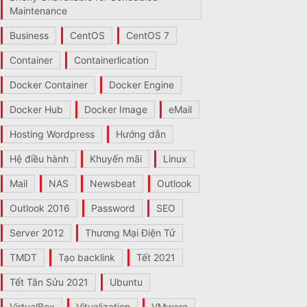
Maintenance
Business
CentOS
CentOS 7
Container
Containerlication
Docker Container
Docker Engine
Docker Hub
Docker Image
eMail
Hosting Wordpress
Hướng dẫn
Hệ điều hành
Khuyến mãi
Linux
Mail
NAS
Newsbeat
Outlook
Outlook 2016
Password
SEO
Server 2012
Thương Mại Điện Tử
TMDT
Tạo backlink
Tết 2021
Tết Tân Sửu 2021
Ubuntu
VirtualBox
Vitualization
VMware