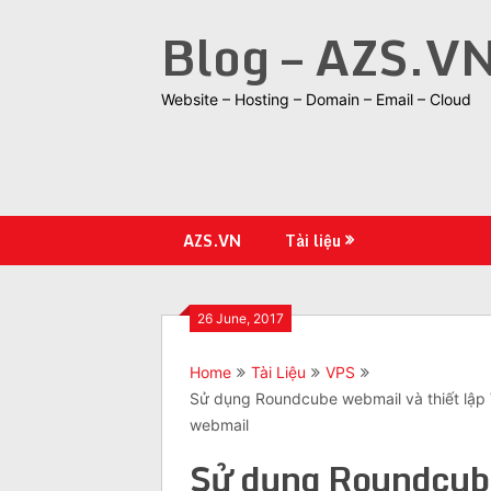
Skip
Blog – AZS.V
to
content
Website – Hosting – Domain – Email – Cloud
AZS.VN
Tài liệu
26 June, 2017
Home
Tài Liệu
VPS
Sử dụng Roundcube webmail và thiết lập
webmail
Sử dụng Roundcube