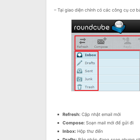
– Tại giao diện chính có các công cụ cơ b
Refresh:
Cập nhật email mới
Compose:
Soạn mail mới để gửi đi
Inbox:
Hộp thư đến
Drafts:
Bản nháp đang soạn nhưng ch