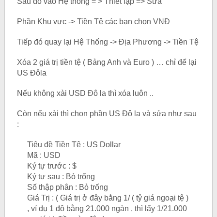
Sau đó vào Hệ thống = > Thiết lập => Sửa
Phần Khu vực -> Tiền Tệ các bạn chọn VNĐ
Tiếp đó quay lại Hệ Thống -> Địa Phương -> Tiền Tệ
Xóa 2 giá trị tiền tệ ( Bảng Anh và Euro ) … chỉ để lại
US Đôla
Nếu không xài USD Đô la thì xóa luôn ..
Còn nếu xài thì chọn phần US Đô la và sửa như sau
:
Tiêu đề Tiền Tệ : US Dollar
Mã : USD
Ký tự trước : $
Ký tự sau : Bỏ trống
Số thập phân : Bỏ trống
Giá Trị : ( Giá trị ở đây bằng 1/ ( tỷ giá ngoại tệ )
, ví dụ 1 đô bằng 21.000 ngàn , thì lấy 1/21.000