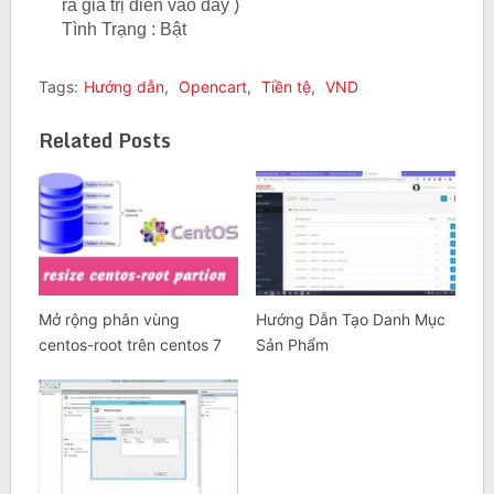
ra giá trị điền vào đây )
Tình Trạng : Bật
Tags:
Hướng dẫn
,
Opencart
,
Tiền tệ
,
VND
Related Posts
Mở rộng phân vùng
Hướng Dẫn Tạo Danh Mục
centos-root trên centos 7
Sản Phẩm