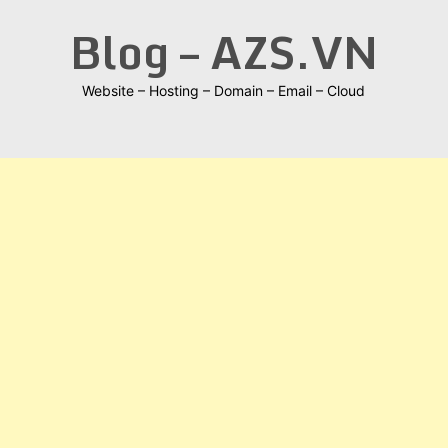
Skip
Blog – AZS.VN
to
content
Website – Hosting – Domain – Email – Cloud