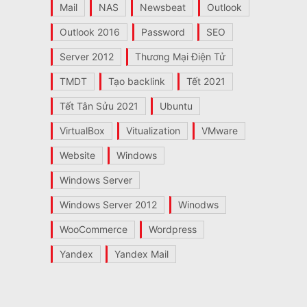
Mail
NAS
Newsbeat
Outlook
Outlook 2016
Password
SEO
Server 2012
Thương Mại Điện Tử
TMDT
Tạo backlink
Tết 2021
Tết Tân Sửu 2021
Ubuntu
VirtualBox
Vitualization
VMware
Website
Windows
Windows Server
Windows Server 2012
Winodws
WooCommerce
Wordpress
Yandex
Yandex Mail