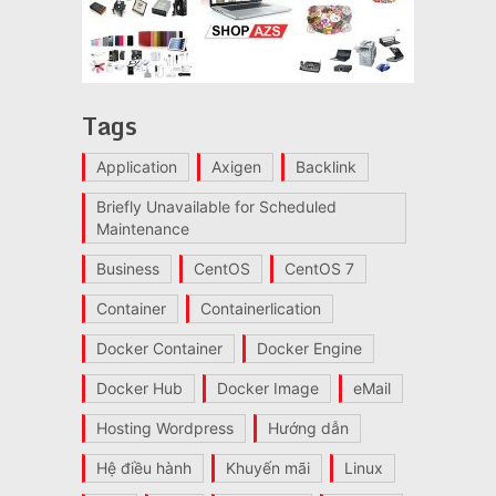
Tags
Application
Axigen
Backlink
Briefly Unavailable for Scheduled
Maintenance
Business
CentOS
CentOS 7
Container
Containerlication
Docker Container
Docker Engine
Docker Hub
Docker Image
eMail
Hosting Wordpress
Hướng dẫn
Hệ điều hành
Khuyến mãi
Linux