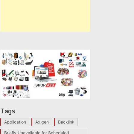
Tags
Application
Axigen
Backlink
Briefly Unavailable for Scheduled