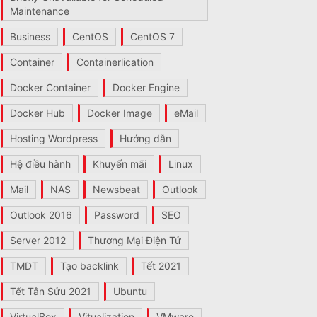
Maintenance
Business
CentOS
CentOS 7
Container
Containerlication
Docker Container
Docker Engine
Docker Hub
Docker Image
eMail
Hosting Wordpress
Hướng dẫn
Hệ điều hành
Khuyến mãi
Linux
Mail
NAS
Newsbeat
Outlook
Outlook 2016
Password
SEO
Server 2012
Thương Mại Điện Tử
TMDT
Tạo backlink
Tết 2021
Tết Tân Sửu 2021
Ubuntu
VirtualBox
Vitualization
VMware