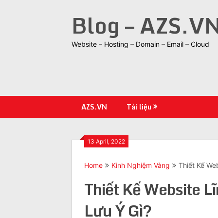
Skip
Blog – AZS.V
to
content
Website – Hosting – Domain – Email – Cloud
AZS.VN
Tài liệu
13 April, 2022
Home
Kinh Nghiệm Vàng
Thiết Kế We
Thiết Kế Website L
Lưu Ý Gì?